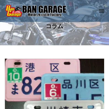
コ
古
ン
バ
メ
ニ
テ
イ
ュ
中
輸
ー
ク
ン
コラム
古
出
や
ツ
用
原
バ
へ
の
付
イ
ス
・
中
ク
キ
ス
古
や
ッ
ク
バ
コ
原
プ
ー
イ
付
タ
ラ
ク
ー
・
や
ム
を
ス
原
激
付
ク
2025
安
・
ー
年
・
ス
2
タ
格
ク
月