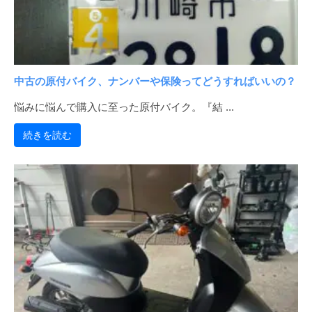
ー
安
ー
18
販
を
タ
日
売
激
ー
|
安
を
バ
・
一
中古の原付バイク、ナンバーや保険ってどうすればいいの？
ン
般
格
ガ
悩みに悩んで購入に至った原付バイク。『結 ...
の
安
レ
方
続きを読む
ー
販
に
ジ
売
も
|
激
バ
安
ン
・
ガ
格
レ
安
価
ー
格
ジ
で